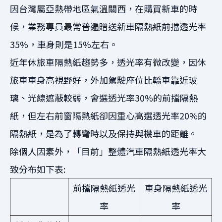
因台灣屬亞熱帶地區氣溫關西，在購買新車的時
候，業務專員最常普遍贈送新車隔熱紙前擋透光率
35%，車身則是15%左右。
近年休旅車隔熱紙趨勢多，透光率有微改變，因休
旅車車身高視野好，外加駕駛座位比轎車靠近玻
璃、光線遮蔽較弱，會選透光率30%的前擋隔熱
紙，但左右前窗隔熱紙卻因重心高選透光率20%的
隔熱紙，是為了轉彎時以及保持與機車的距離。
除個人因素外，「目前」整體汽車隔熱紙透光率大
致分布如下表:
前擋隔熱紙透光
車身隔熱紙透光
率
率