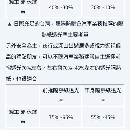
轎車 或 休旅
40%~30%
20%~10%
車
▲ 日照充足的台灣，遮陽防曬會汽車業務推荐的隔
熱紙透光率主要考量
另外安全為主，夜行或深山出遊居多或視力近視偏
高的駕駛朋友，可以不聽汽車業務建議自主選擇前
擋透光70%左右，左右窗70%~45%左右的透光隔熱
紙，也很適合
前擋隔熱紙透光
車身隔熱紙透光
率
率
轎車 或 休旅
75%~65%
55%~45%
車