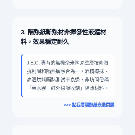
3. 隔熱紙斷熱材非揮發性液體材
料，效果穩定耐久
J.E.C. 專有的無機奈米陶瓷塗層技術將
抗刮層和隔熱層融合為一，酒精擦抹、
高溫烘烤隔熱測試不衰退，非坊間俗稱
「藥水膜－紅外線吸收劑」隔熱材料。
>>> 點我看隔熱紙衰退問題