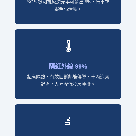
SGS 檢測視感透光率可多出 9%，行車視
野明亮清晰。
🌡️
隔紅外線 99%
超高隔熱，有效阻斷熱能傳導，車內涼爽
舒適，大幅降低冷房負擔。
🔬