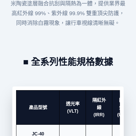
米陶瓷塗層融合抗刮與隔熱為一體，提供業界最
高紅外線 99%、紫外線 99.9% 雙重頂尖防護，
同時消除白霧現象，讓行車視線清晰無礙。
■ 全系列性能規格數據
隔紅外
隔紫
透光率
產品型號
線
外線
(VLT)
(IRR)
(UVR)
JC-40