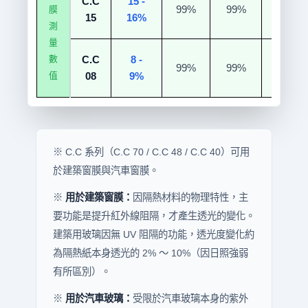
C.C
15 -
99%
99%
5/6%
膜
15
16%
測
量
數
C.C
8 -
99%
99%
5/6%
值
08
9%
※ C.C 系列（C.C 70 / C.C 48 / C.C 40）可用
於建築窗膜與汽車窗膜。
※
用於建築窗膜：
因隔熱材料的物理特性，主
要功能是提升紅外線阻隔，才產生透光的變化。
建築用玻璃因無 UV 阻隔的功能，透光度變化約
為隔熱紙本身透光的 2% ～ 10%（因日照強弱
有所區別）。
※
用於汽車玻璃：
受限於汽車玻璃本身的紫外