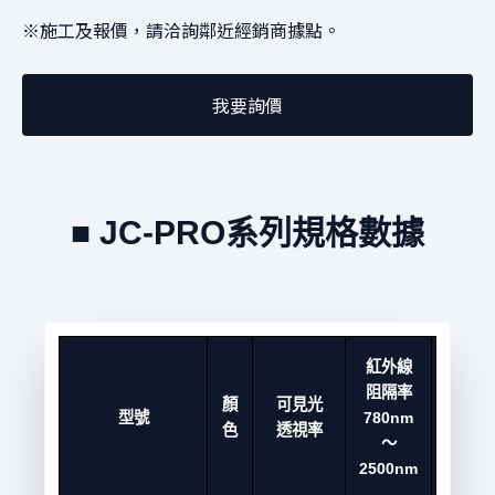
※施工及報價，請洽詢鄰近經銷商據點。
我要詢價
■ JC-PRO系列規格數據
紅外線
紫外
阻隔率
顏
可見光
線
型號
780nm
色
透視率
阻隔
～
率
2500nm