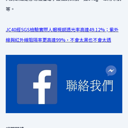
等。
JC40經SGS檢驗實際人眼視感透光率高達49.12%；紫外
線與紅外線阻隔率更高達99%，不會太黑也不會太透