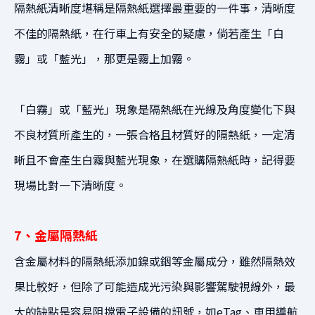
隔熱紙清晰度堪稱是隔熱紙選擇最重要的一件事，
清晰度
不佳的隔熱紙，在行車上有安全的疑慮，
倘若產生「白
霧」或「藍光」，那更是霧上加霧。
「白霧」或「藍光」現象是隔熱紙在光線及角度變化下與
不良材質所產生的，
一張合格且材質好的隔熱紙，一定清
晰且不會產生白霧與藍光現象，
在選購隔熱紙時，記得要
現場比對一下清晰度。
7、金屬隔熱紙
含金屬材料的隔熱紙添加鎳或銦等金屬成分，雖然隔熱效
果比較好，
但除了可能造成光污染與影響駕駛視線外，
最
大的缺點是容易阻擋電子設備的訊號，
如eTag、車用導航