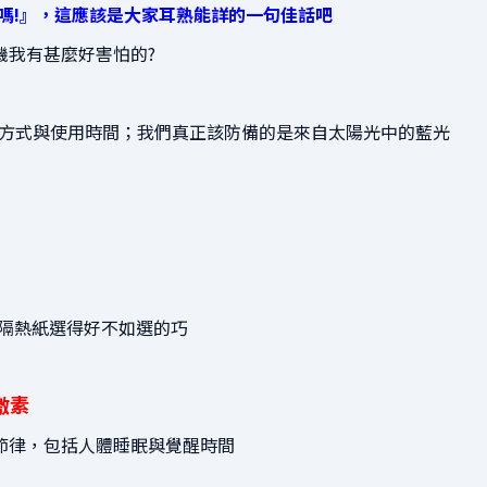
嗎!』，這應該是大家耳熟能詳的一句佳話吧
機我有甚麼好害怕的?
用方式與使用時間；
我們真正該防備的是來自太陽光中的藍光
擋隔熱紙選得好不如選的巧
激素
節律，包括人體睡眠與覺醒時間