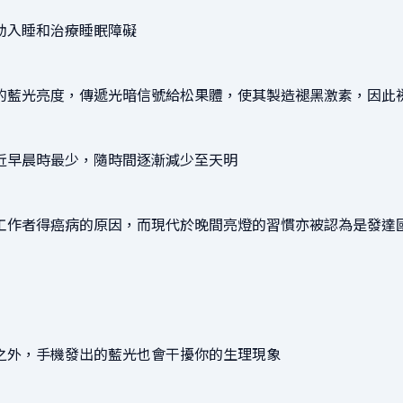
助入睡和治療睡眠障礙
的藍光亮度，傳遞光暗信號給松果體，使其製造褪黑激素，因此
近早晨時最少，隨時間逐漸減少至天明
工作者得癌病的原因，而現代於晚間亮燈的習慣亦被認為是發達
之外，手機發出的藍光也會干擾你的生理現象