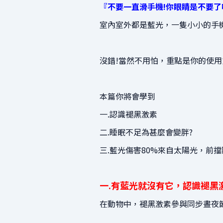
『不要一直滑手機!你眼睛是不要了
室內室外都是藍光，一隻小小的手
沒錯!當然不用怕，重點是你的使
本篇你將會學到
一.認識褪黑激素
二.睡眠不足為甚麼會變胖?
三.藍光傷害80%來自太陽光，前
一.有藍光就沒有它，認識褪黑
在動物中，褪黑激素參與同步晝夜