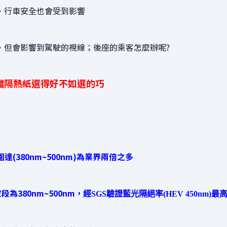
，行車安全也會受到影響
，但會影響到駕駛的視線；後座的乘客怎麼辦呢?
擋隔熱紙選得好不如選的巧
達(380nm~500nm)為業界兩倍之多
為380nm~500nm，
經SGS驗證
藍光隔絕率(HEV 450nm)最