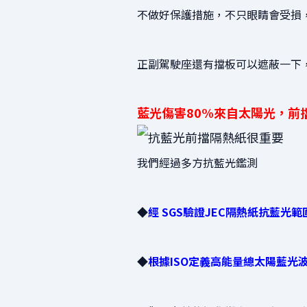
不做好保護措施，不只眼睛會受損
正副駕駛座還有擋板可以遮蔽一下
藍光傷害80%來自太陽光，前
我們經過多方抗藍光鑑測
◆
經
SGS驗證JEC隔熱紙抗藍光範圍
◆
根據ISO定義高能量總太陽藍光波段