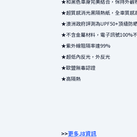
★和黑色車身完美結合，保持外觀
★超質感消光黑隔熱紙，全車質感
★澳洲政府評測為UPF50+頂級防
★不含金屬材料，電子訊號100%
★紫外線阻隔率達99%
★超低內反光，外反光
★歐盟無毒認證
★高隔熱
>>
更多J8資訊