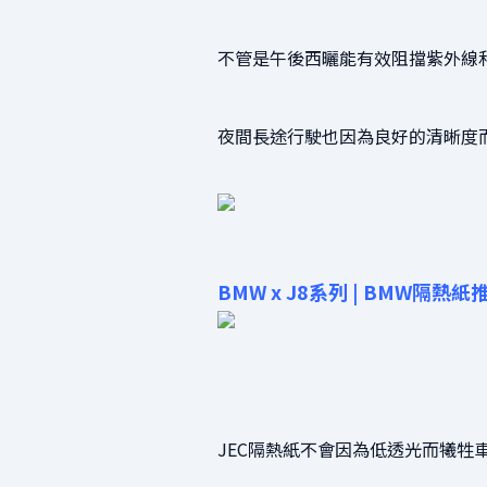
不管是午後西曬能有效阻擋紫外線
夜間長途行駛也因為良好的清晰度
BMW x J8系列 | BMW隔熱紙
JEC隔熱紙不會因為低透光而犧牲