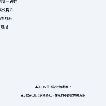
視覺一致姓
高效提升
晒隔熱紙
不阻擋
▲J8-15 後擋視野清晰可見
▲J8系列消光黑隔熱紙，在黑的車都能完美駕馭