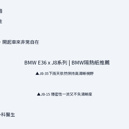
暗
性
，開起車來非常自在
▲J8-35下雨天依然保持高清晰視野
▲J8-15 隱密性一流又不失清晰度
外科醫生